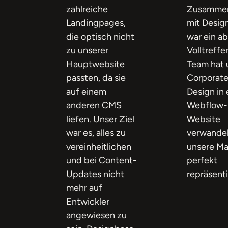
zahlreiche
Zusammen
Landingpages,
mit Desig
die optisch nicht
war ein ab
zu unserer
Volltreffe
Hauptwebsite
Team hat 
passten, da sie
Corporat
auf einem
Design in 
anderen CMS
Webflow-
liefen. Unser Ziel
Website
war es, alles zu
verwandel
vereinheitlichen
unsere Ma
und bei Content-
perfekt
Updates nicht
repräsenti
mehr auf
Entwickler
angewiesen zu