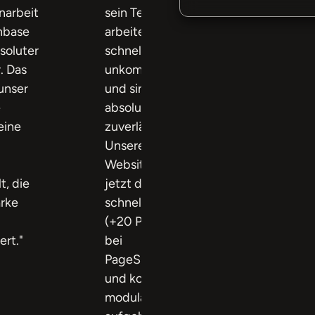
arbeit
sein Team
Webflow-
nbase
arbeiten
Website war
soluter
schnell,
einem
r. Das
unkompliziert
unübersicht
unser
und sind
Dschungel
e
absolut
herangewac
eine
zuverlässig.
Dank der
Unsere
exzellenten
Website ist
Webflow-
t, die
jetzt deutlich
Expertise v
rke
schneller
Designbase 
(+20 Punkte
die neue We
ert."
bei
endlich wie
PageSpeed)
aus einem G
und komplett
modular