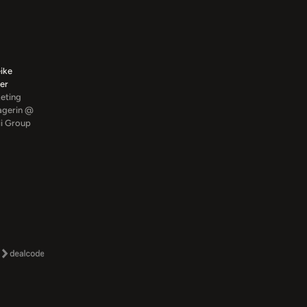
Dylan
ike
Benotto
Dr. Sim
ler
Head of
Reiser
eting
Growth
Head o
gerin @
@
Market
ii Group
iMapper
node.e