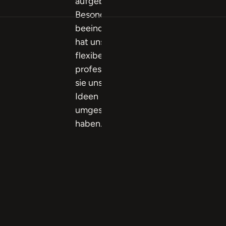
aufgebaut.
Besonders
beeindruckt
hat uns, wie
flexibel und
professionell
sie unsere
Ideen
umgesetzt
haben."