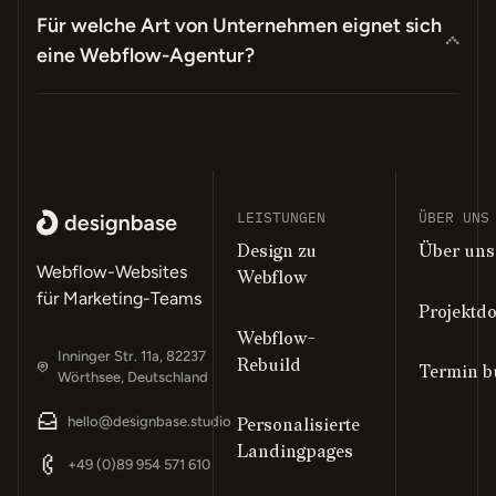
Für welche Art von Unternehmen eignet sich
eine Webflow-Agentur?
LEISTUNGEN
ÜBER UNS
Design zu
Über uns
Webflow-Websites
Webflow
für Marketing-Teams
Projektd
Webflow-
Inninger Str. 11a, 82237
Rebuild
Termin 
Wörthsee, Deutschland
hello@designbase.studio
Personalisierte
Landingpages
Fußzeile
+49 (0)89 954 571 610