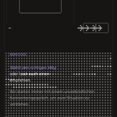
SERVICES
Wählt den richtigen Weg
oder lasst euch einen
empfehlen.
Wir starten immer mit einem unverbindlichen
Kennenlerngespräch, um eure Situation zu
verstehen.