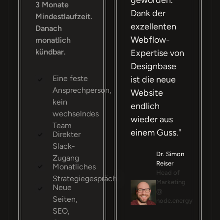
3 Monate
Dank der
Mindestlaufzeit.
exzellenten
Danach
Webflow-
monatlich
kündbar.
Expertise von
Designbase
Eine feste
ist die neue
Ansprechperson,
Website
kein
endlich
wechselndes
wieder aus
Team
einem Guss."
Direkter
Slack-
Dr. Simon
Zugang
Reiser
Monatliches
Head of
Strategiegespräch
Marketing
Neue
@
Seiten,
node.energy
SEO,