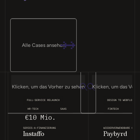
Alle Cases ansehen
Klicken, um das Vorher zu sehen
Klicken, um das Vorh
FULL-SERVICE RELAUNCH
DESIGN TO WEBFLOW
HR-TECH
SAAS
FINTECH
€10 Mio.
1
SERIES-A-FINANZIERUNG
WIEDERVERWENDBARE COMPO
Instaffo
Paybyrd