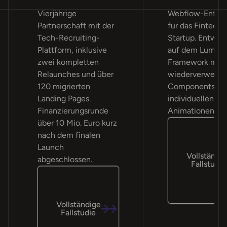
Vierjährige
Webflow-Entwi
Partnerschaft mit der
für das Fintech-
Tech-Recruiting-
Startup. Entwick
Plattform, inklusive
auf dem Lumos
zwei kompletten
Framework mit 
Relaunches und über
wiederverwend
120 migrierten
Components un
Landing Pages.
individuellen G
Finanzierungsrunde
Animationen.
über 10 Mio. Euro kurz
nach dem finalen
Launch
Vollständi
abgeschlossen.
Fallstudie
Vollständige
Fallstudie